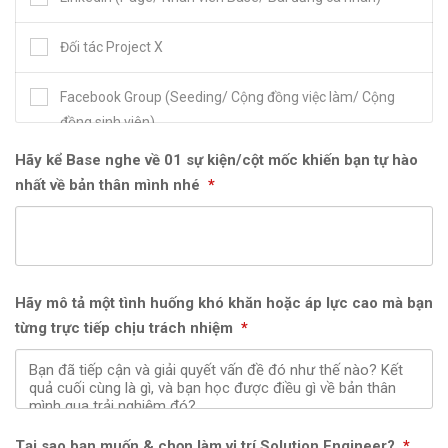
Đối tác Project X
Facebook Group (Seeding/ Cộng đồng việc làm/ Cộng
đồng sinh viên)
Hãy kể Base nghe về 01 sự kiện/cột mốc khiến bạn tự hào
Fanpage/ Group của Trường Đại học
nhất về bản thân mình nhé
*
Fanpage/ Group của CLB/ Tổ chức sinh viên
Nhân viên Base giới thiệu
Hãy mô tả một tình huống khó khăn hoặc áp lực cao mà bạn
Bạn bè/ Người quen giới thiệu
từng trực tiếp chịu trách nhiệm
*
Khác
Tại sao bạn muốn & chọn làm vị trí Solution Engineer?
*