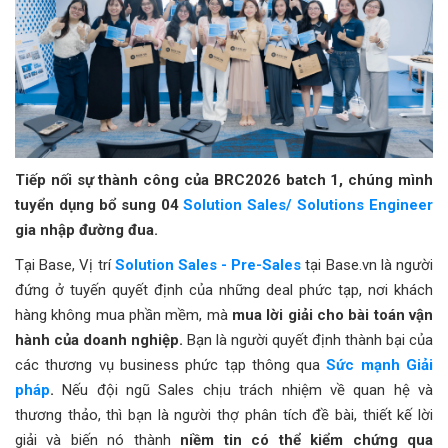
Tiếp nối sự thành công của BRC2026 batch 1, chúng mình
tuyển dụng bổ sung 04
Solution Sales/ Solutions Engineer
gia nhập đường đua.
Tại Base,
Vị trí
Solution Sales - Pre-Sales
tại Base.vn là người
đứng ở tuyến quyết định của những deal phức tạp, nơi khách
hàng không mua phần mềm, mà
mua lời giải cho bài toán vận
hành của doanh nghiệp.
Bạn là người quyết định thành bại của
các thương vụ business phức tạp thông qua
Sức mạnh Giải
pháp
.
Nếu đội ngũ Sales chịu trách nhiệm về quan hệ và
thương thảo, thì bạn là người thợ phân tích đề bài, thiết kế lời
giải và biến nó thành
niềm tin có thể kiểm chứng qua