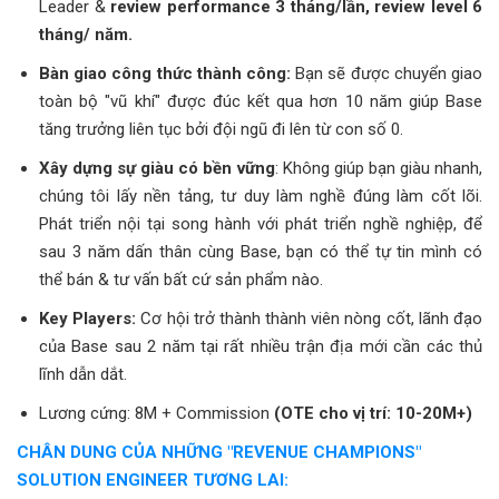
Leader &
review performance 3 tháng/lần, review level 6
tháng/ năm.
Bàn giao công thức thành công:
Bạn sẽ được chuyển giao
toàn bộ "vũ khí" được đúc kết qua hơn 10 năm giúp Base
tăng trưởng liên tục bởi đội ngũ đi lên từ con số 0.
Xây dựng sự giàu có bền vững
: Không giúp bạn giàu nhanh,
chúng tôi lấy nền tảng, tư duy làm nghề đúng làm cốt lõi.
Phát triển nội tại song hành với phát triển nghề nghiệp, để
sau 3 năm dấn thân cùng Base, bạn có thể tự tin mình có
thể bán & tư vấn bất cứ sản phẩm nào.
Key Players:
Cơ hội trở thành thành viên nòng cốt, lãnh đạo
của Base sau 2 năm tại rất nhiều trận địa mới cần các thủ
lĩnh dẫn dắt.
Lương cứng: 8M + Commission
(OTE cho vị trí: 10-20M+)
CHÂN DUNG CỦA NHỮNG "REVENUE CHAMPIONS"
SOLUTION ENGINEER TƯƠNG LAI: