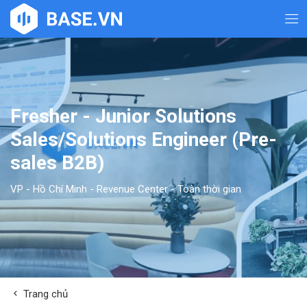
Fresher - Junior Solutions
Sales/Solutions Engineer (Pre-
sales B2B)
VP - Hồ Chí Minh
-
Revenue Center
-
Toàn thời gian
Trang chủ